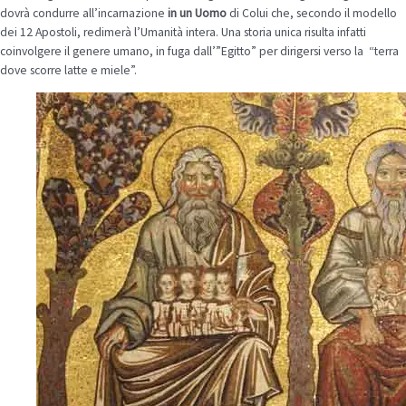
dovrà condurre all’incarnazione
in un Uomo
di Colui che, secondo il modello
dei 12 Apostoli, redimerà l’Umanità intera. Una storia unica risulta infatti
coinvolgere il genere umano, in fuga dall’”Egitto” per dirigersi verso la “terra
dove scorre latte e miele”.