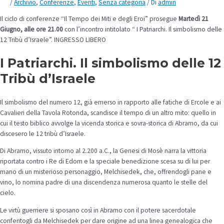
/
Archivio
,
Conferenze
,
Eventi
,
Senza categoria
/ Di
admin
Il ciclo di conferenze “Il Tempo dei Miti e degli Eroi” prosegue
Martedì 21
Giugno, alle ore 21.00
con l’incontro intitolato “ I Patriarchi. Il simbolismo delle
12 Tribù d’Israele”. INGRESSO LIBERO
I Patriarchi. Il simbolismo delle 12
Tribù d’Israele
Il simbolismo del numero 12, già emerso in rapporto alle fatiche di Ercole e ai
Cavalieri della Tavola Rotonda, scandisce il tempo di un altro mito: quello in
cui il testo biblico avvolge la vicenda storica e sovra-storica di Abramo, da cui
discesero le 12 tribù d’Israele.
Di Abramo, vissuto intorno al 2.200 a.C., la Genesi di Mosè narra la vittoria
riportata contro i Re di Edom e la speciale benedizione scesa su di lui per
mano di un misterioso personaggio, Melchisedek, che, offrendogli pane e
vino, lo nomina padre di una discendenza numerosa quanto le stelle del
cielo.
Le virtù guerriere si sposano così in Abramo con il potere sacerdotale
conferitogli da Melchisedek per dare origine ad una linea genealogica che