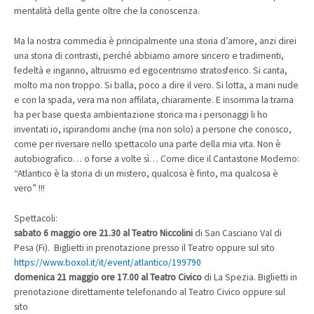
mentalità della gente oltre che la conoscenza.
Ma la nostra commedia è principalmente una storia d’amore, anzi direi
una storia di contrasti, perché abbiamo amore sincero e tradimenti,
fedeltà e inganno, altruismo ed egocentrismo stratosferico. Si canta,
molto ma non troppo. Si balla, poco a dire il vero. Si lotta, a mani nude
e con la spada, vera ma non affilata, chiaramente. E insomma la trama
ha per base questa ambientazione storica ma i personaggi li ho
inventati io, ispirandomi anche (ma non solo) a persone che conosco,
come per riversare nello spettacolo una parte della mia vita. Non è
autobiografico… o forse a volte sì… Come dice il Cantastorie Moderno:
“Atlantico è la storia di un mistero, qualcosa è finto, ma qualcosa è
vero” !!!
Spettacoli:
sabato 6 maggio ore 21.30 al Teatro Niccolini
di San Casciano Val di
Pesa (Fi). Biglietti in prenotazione presso il Teatro oppure sul sito
https://www.boxol.it/it/event/atlantico/199790
domenica 21 maggio ore 17.00 al Teatro Civico
di La Spezia. Biglietti in
prenotazione direttamente telefonando al Teatro Civico oppure sul
sito