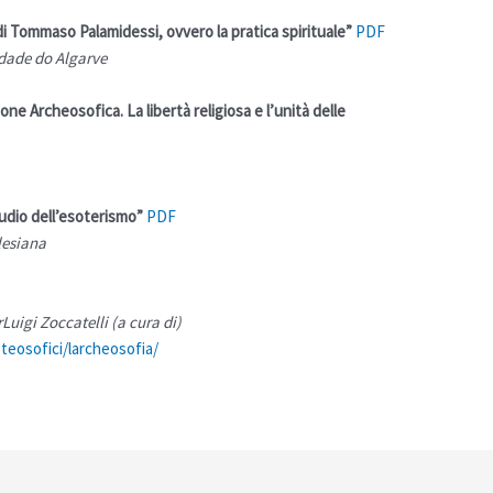
di Tommaso Palamidessi, ovvero la pratica spirituale”
PDF
idade do Algarve
ne Archeosofica. La libertà religiosa e l’unità delle
tudio dell’esoterismo”
PDF
alesiana
uigi Zoccatelli (a cura di)
teosofici/larcheosofia/