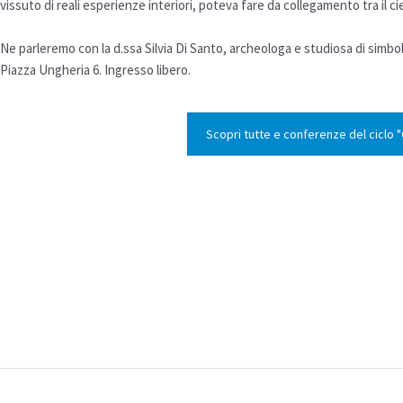
vissuto di reali esperienze interiori, poteva fare da collegamento tra il cie
Ne parleremo con la d.ssa Silvia Di Santo, archeologa e studiosa di simbol
Piazza Ungheria 6. Ingresso libero.
Scopri tutte e conferenze del ciclo "G