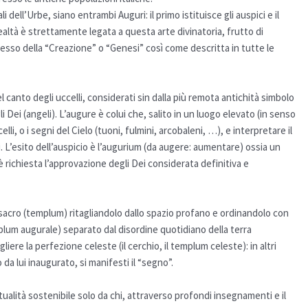
dell’Urbe, siano entrambi Auguri: il primo istituisce gli auspici e il
altà è strettamente legata a questa arte divinatoria, frutto di
tesso della “Creazione” o “Genesi” così come descritta in tutte le
l canto degli uccelli, considerati sin dalla più remota antichità simbolo
 Dei (angeli). L’augure è colui che, salito in un luogo elevato (in senso
lli, o i segni del Cielo (tuoni, fulmini, arcobaleni, …), e interpretare il
. L’esito dell’auspicio è l’augurium (da augere: aumentare) ossia un
è richiesta l’approvazione degli Dei considerata definitiva e
sacro (templum) ritagliandolo dallo spazio profano e ordinandolo con
plum augurale) separato dal disordine quotidiano della terra
iere la perfezione celeste (il cerchio, il templum celeste): in altri
da lui inaugurato, si manifesti il “segno”.
ualità sostenibile solo da chi, attraverso profondi insegnamenti e il