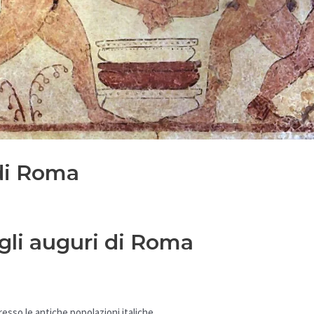
di Roma
li auguri di Roma
presso le antiche popolazioni italiche.