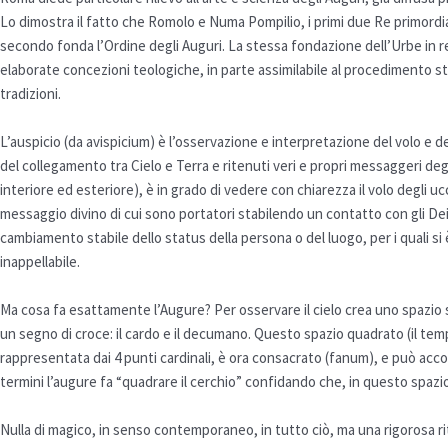
Lo dimostra il fatto che Romolo e Numa Pompilio, i primi due Re primordiali 
secondo fonda l’Ordine degli Auguri. La stessa fondazione dell’Urbe in re
elaborate concezioni teologiche, in parte assimilabile al procedimento s
tradizioni.
L’auspicio (da avispicium) è l’osservazione e interpretazione del volo e de
del collegamento tra Cielo e Terra e ritenuti veri e propri messaggeri degli
interiore ed esteriore), è in grado di vedere con chiarezza il volo degli ucce
messaggio divino di cui sono portatori stabilendo un contatto con gli Dei
cambiamento stabile dello status della persona o del luogo, per i quali si 
inappellabile.
Ma cosa fa esattamente l’Augure? Per osservare il cielo crea uno spazio 
un segno di croce: il cardo e il decumano. Questo spazio quadrato (il tem
rappresentata dai 4 punti cardinali, è ora consacrato (fanum), e può accogl
termini l’augure fa “quadrare il cerchio” confidando che, in questo spazio 
Nulla di magico, in senso contemporaneo, in tutto ciò, ma una rigorosa rit