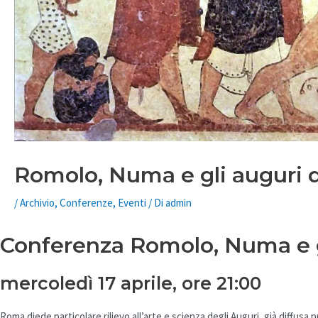
Romolo, Numa e gli auguri 
/
Archivio
,
Conferenze
,
Eventi
/ Di
admin
Conferenza Romolo, Numa e g
mercoledì 17 aprile, ore 21:00
Roma diede particolare rilievo all’arte e scienza degli Auguri, già diffusa 