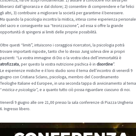
coscienza, ha tre scopi fondamentali: 1) aiutare a conoscere noi stessi per
liberarci dall’ignoranza e dal dolore; 2) consentire di comprendere e far felici
gli altri, 3) contribuire a migliorare la società per garantirne il benessere.
Ma quando la psicologia incontra la mistica, intesa come esperienza personale
del sacro e conseguente sua “teorizzazione”, ad essa si offre la grande
opportunità di spingersi ai limiti delle proprie possibilità.
Oltre questi “limiti”, intuiscono i coraggiosi ricercatori, la psicologia potrà
trovare importanti risposte, tanto che lo stesso Jung soleva dire ai propri
pazienti: “La vostra immagine di Dio o la vostra idea dell’immortalità è
atrofizzata
, per questo la vostra nutrizione psichica è in
disordine
”.
Le esperienze mistiche e il loro studio sono il tema dell’incontro di venerdì 9
giugno con Cristiana Sclano, psicologa, membro del Coordinamento
Teologhe Italiane ed Europee, in una seconda tappa di avvicinamento al tema
“
mistica e psicologia”
, e a quanto tutto ciò possa riguardare ciascuno di noi.
Venerdì 9 giugno alle ore 21,00 presso la sala conferenze di Piazza Ungheria
6. Ingresso libero.