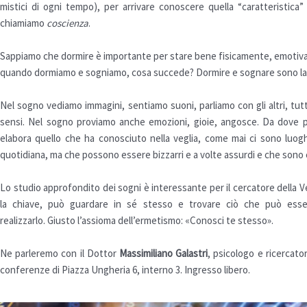
mistici di ogni tempo), per arrivare conoscere quella “caratteristic
chiamiamo
coscienza
.
Sappiamo che dormire è importante per stare bene fisicamente, emotiv
quando dormiamo e sogniamo, cosa succede? Dormire e sognare sono la
Nel sogno vediamo immagini, sentiamo suoni, parliamo con gli altri, tu
sensi. Nel sogno proviamo anche emozioni, gioie, angosce. Da dove 
elabora quello che ha conosciuto nella veglia, come mai ci sono luogh
quotidiana, ma che possono essere bizzarri e a volte assurdi e che sono 
Lo studio approfondito dei sogni è interessante per il cercatore della Ver
la chiave, può guardare in sé stesso e trovare ciò che può esser
realizzarlo. Giusto l’assioma dell’ermetismo: «Conosci te stesso».
Ne parleremo con il Dottor
Massimiliano Galastri
, psicologo e ricercato
conferenze di Piazza Ungheria 6, interno 3. Ingresso libero.