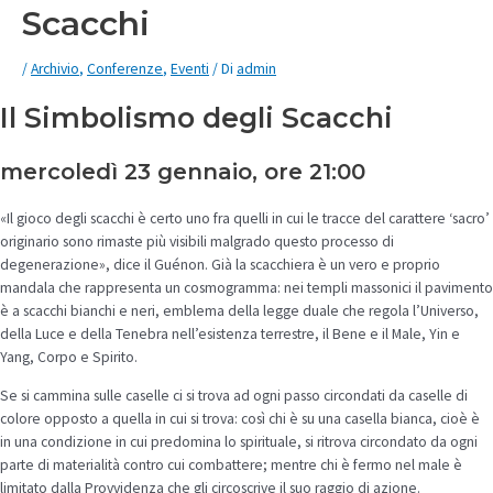
Scacchi
/
Archivio
,
Conferenze
,
Eventi
/ Di
admin
Il Simbolismo degli Scacchi
mercoledì 23 gennaio, ore 21:00
«Il gioco degli scacchi è certo uno fra quelli in cui le tracce del carattere ‘sacro’
originario sono rimaste più visibili malgrado questo processo di
degenerazione», dice il Guénon. Già la scacchiera è un vero e proprio
mandala che rappresenta un cosmogramma: nei templi massonici il pavimento
è a scacchi bianchi e neri, emblema della legge duale che regola l’Universo,
della Luce e della Tenebra nell’esistenza terrestre, il Bene e il Male, Yin e
Yang, Corpo e Spirito.
Se si cammina sulle caselle ci si trova ad ogni passo circondati da caselle di
colore opposto a quella in cui si trova: così chi è su una casella bianca, cioè è
in una condizione in cui predomina lo spirituale, si ritrova circondato da ogni
parte di materialità contro cui combattere; mentre chi è fermo nel male è
limitato dalla Provvidenza che gli circoscrive il suo raggio di azione.