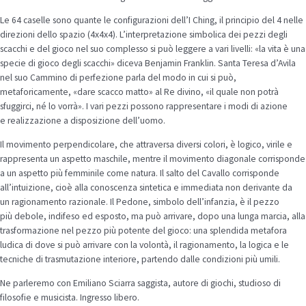
Le 64 caselle sono quante le configurazioni dell’I Ching, il principio del 4 nelle
direzioni dello spazio (4x4x4). L’interpretazione simbolica dei pezzi degli
scacchi e del gioco nel suo complesso si può leggere a vari livelli: «la vita è una
specie di gioco degli scacchi» diceva Benjamin Franklin. Santa Teresa d’Avila
nel suo Cammino di perfezione parla del modo in cui si può,
metaforicamente, «dare scacco matto» al Re divino, «il quale non potrà
sfuggirci, né lo vorrà». I vari pezzi possono rappresentare i modi di azione
e realizzazione a disposizione dell’uomo.
Il movimento perpendicolare, che attraversa diversi colori, è logico, virile e
rappresenta un aspetto maschile, mentre il movimento diagonale corrisponde
a un aspetto più femminile come natura. Il salto del Cavallo corrisponde
all’intuizione, cioè alla conoscenza sintetica e immediata non derivante da
un ragionamento razionale. Il Pedone, simbolo dell’infanzia, è il pezzo
più debole, indifeso ed esposto, ma può arrivare, dopo una lunga marcia, alla
trasformazione nel pezzo più potente del gioco: una splendida metafora
ludica di dove si può arrivare con la volontà, il ragionamento, la logica e le
tecniche di trasmutazione interiore, partendo dalle condizioni più umili.
Ne parleremo con Emiliano Sciarra saggista, autore di giochi, studioso di
filosofie e musicista. Ingresso libero.