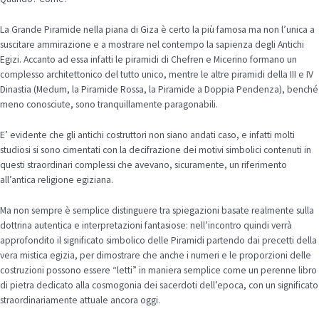
La Grande Piramide nella piana di Giza è certo la più famosa ma non l’unica a
suscitare ammirazione e a mostrare nel contempo la sapienza degli Antichi
Egizi. Accanto ad essa infatti le piramidi di Chefren e Micerino formano un
complesso architettonico del tutto unico, mentre le altre piramidi della III e IV
Dinastia (Medum, la Piramide Rossa, la Piramide a Doppia Pendenza), benché
meno conosciute, sono tranquillamente paragonabili.
E’ evidente che gli antichi costruttori non siano andati caso, e infatti molti
studiosi si sono cimentati con la decifrazione dei motivi simbolici contenuti in
questi straordinari complessi che avevano, sicuramente, un riferimento
all’antica religione egiziana.
Ma non sempre è semplice distinguere tra spiegazioni basate realmente sulla
dottrina autentica e interpretazioni fantasiose: nell’incontro quindi verrà
approfondito il significato simbolico delle Piramidi partendo dai precetti della
vera mistica egizia, per dimostrare che anche i numeri e le proporzioni delle
costruzioni possono essere “letti” in maniera semplice come un perenne libro
di pietra dedicato alla cosmogonia dei sacerdoti dell’epoca, con un significato
straordinariamente attuale ancora oggi.