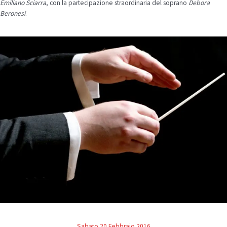
Emiliano Sciarra
, con la partecipazione straordinaria del soprano
Debora
Beronesi
.
Sabato 20 Febbraio 2016