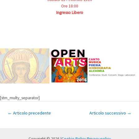
Ore 18:00
Ingresso Libero
[stm_multy_separator]
Navigazione
←
Articolo precedente
Articolo successivo
→
articoli
Copyright © 2026 |
Cookie Policy
Privacy policy