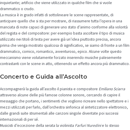
inquietante; artificio che viene utilizzato in qualche film che si vuole
drammatico o crudo.
La musica è in grado infatti di sottolineare le scene rappresentate, di
anticipare quello che si sta per mostrare, di riassumere tutta l’opera in una
manciata di note capaci di generare uno stato d’animo conforme alla volontà
del regista e del compositore: per esempio basta ascoltare il tipo di musica
utilizzato nei titoli di testa per avere già un’idea piuttosto precisa, ancora
prima che venga mostrato qualcosa di significativo, se siamo di fronte a un film
drammatico, comico, romantico, avventuroso, epico. Alcune volte questo
meccanismo viene volutamente forzato inserendo musiche palesemente
contrastanti con le scene in atto, ottenendo un effetto ancora più drammatico.
Concerto e Guida all’Ascolto
Accompagnerà la guida all’ascolto il pianista e compositore
Emiliano Sciarra
attraverso alcune delle più famose colonne sonore, cercando di capire il
messaggio che portano, i sentimenti che vogliono ricreare nello spettatore e i
mezzi utilizzati per farlo, dall’orchestra sinfonica al sintetizzatore elettronico,
dalle grandi suite strumentali alle canzoni singole diventate poi successi
internazionali di per sé.
Musicisti d’eccezione della serata la violinista
Farfuri Nuredini
e lo stesso