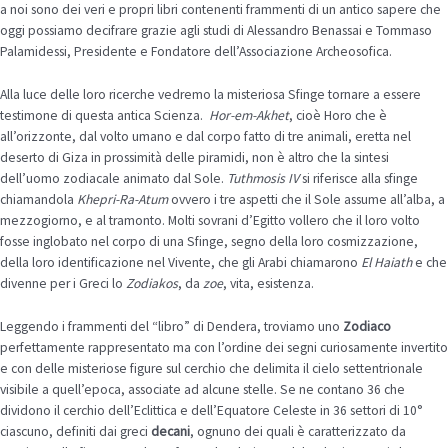
a noi sono dei veri e propri libri contenenti frammenti di un antico sapere che
oggi possiamo decifrare grazie agli studi di Alessandro Benassai e Tommaso
Palamidessi, Presidente e Fondatore dell’Associazione Archeosofica.
Alla luce delle loro ricerche vedremo la misteriosa Sfinge tornare a essere
testimone di questa antica Scienza.
Hor-em-Akhet
, cioè Horo che è
all’orizzonte, dal volto umano e dal corpo fatto di tre animali, eretta nel
deserto di Giza in prossimità delle piramidi, non è altro che la sintesi
dell’uomo zodiacale animato dal Sole.
Tuthmosis IV
si riferisce alla sfinge
chiamandola
Khepri-Ra-Atum
ovvero i tre aspetti che il Sole assume all’alba, a
mezzogiorno, e al tramonto. Molti sovrani d’Egitto vollero che il loro volto
fosse inglobato nel corpo di una Sfinge, segno della loro cosmizzazione,
della loro identificazione nel Vivente, che gli Arabi chiamarono
El Haiath
e che
divenne per i Greci lo
Zodiakos
, da
zoe
, vita, esistenza.
Leggendo i frammenti del “libro” di Dendera, troviamo uno
Zodiaco
perfettamente rappresentato ma con l’ordine dei segni curiosamente invertito
e con delle misteriose figure sul cerchio che delimita il cielo settentrionale
visibile a quell’epoca, associate ad alcune stelle. Se ne contano 36 che
dividono il cerchio dell’Eclittica e dell’Equatore Celeste in 36 settori di 10°
ciascuno, definiti dai greci
decani
, ognuno dei quali è caratterizzato da