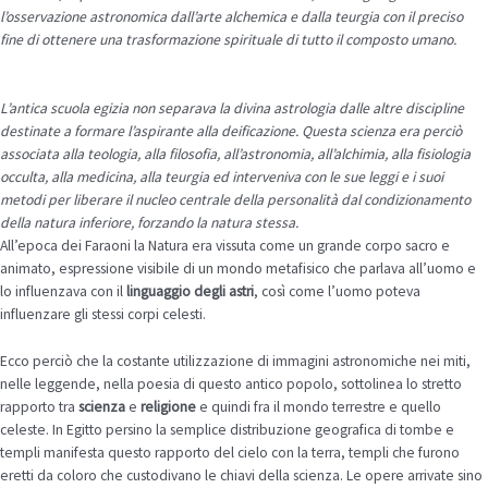
l’osservazione astronomica dall’arte alchemica e dalla teurgia con il preciso
fine di ottenere una trasformazione spirituale di tutto il composto umano.
L’antica scuola egizia non separava la divina astrologia dalle altre discipline
destinate a formare l’aspirante alla deificazione. Questa scienza era perciò
associata alla teologia, alla filosofia, all’astronomia, all’alchimia, alla fisiologia
occulta, alla medicina, alla teurgia ed interveniva con le sue leggi e i suoi
metodi per liberare il nucleo centrale della personalità dal co
ndizionamento
della natura inferiore, forzando la natura stessa.
All’epoca dei Faraoni la Natura era vissuta come un grande corpo sacro e
animato, espressione visibile di un mondo metafisico che parlava all’uomo e
lo influenzava con il
linguaggio degli astri
, così come l’uomo poteva
influenzare gli stessi corpi celesti.
Ecco perciò che la costante utilizzazione di immagini astronomiche nei miti,
nelle leggende, nella poesia di questo antico popolo, sottolinea lo stretto
rapporto tra
scienza
e
religione
e quindi fra il mondo terrestre e quello
celeste. In Egitto persino la semplice distribuzione geografica di tombe e
templi manifesta questo rapporto del cielo con la terra, templi che furono
eretti da coloro che custodivano le chiavi della scienza. Le opere arrivate sino