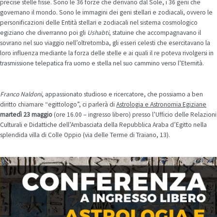
precise stelle fisse. Sono le 36 forze che derivano dal Sole, i 36 geni che
governano il mondo. Sono le immagini dei geni stellari e zodiacali, ovvero le
personificazioni delle Entità stellari e zodiacali nel sistema cosmologico
egiziano che diverranno poi gli
Ushabti
, statuine che accompagnavano il
sovrano nel suo viaggio nell’oltretomba, gli esseri celesti che esercitavano la
loro influenza mediante la forza delle stelle e ai quali il re poteva rivolgersi in
trasmissione telepatica fra uomo e stella nel suo cammino verso l’Eternità.
Franco Naldoni
, appassionato studioso e ricercatore, che possiamo a ben
diritto chiamare “egittologo”, ci parlerà di
Astrologia e Astronomia Egiziane
martedì 23 maggio
(ore 16.00 – ingresso libero) presso l’Ufficio delle Relazioni
Culturali e Didattiche dell’Ambasciata della Repubblica Araba d’Egitto nella
splendida villa di Colle Oppio (via delle Terme di Traiano, 13).