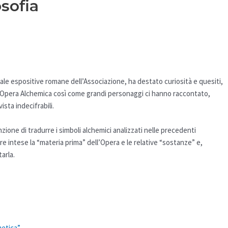
osofia
 sale espositive romane dell’Associazione, ha destato curiosità e quesiti,
re l’Opera Alchemica così come grandi personaggi ci hanno raccontato,
ista indecifrabili.
zione di tradurre i simboli alchemici analizzati nelle precedenti
 intese la “materia prima” dell’Opera e le relative “sostanze” e,
arla.
metica”