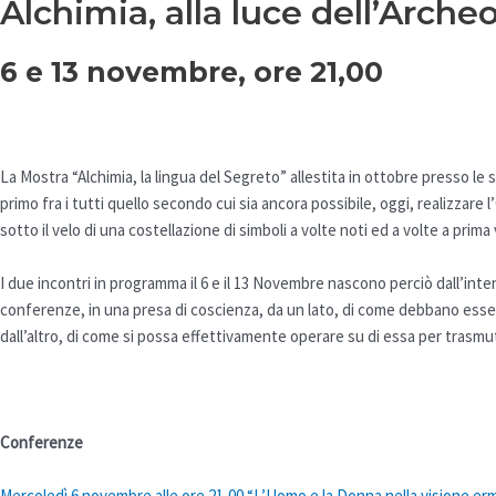
Alchimia, alla luce dell’Arche
6 e 13 novembre, ore 21,00
La Mostra “Alchimia, la lingua del Segreto” allestita in ottobre presso le
primo fra i tutti quello secondo cui sia ancora possibile, oggi, realizza
sotto il velo di una costellazione di simboli a volte noti ed a volte a prima v
I due incontri in programma il 6 e il 13 Novembre nascono perciò dall’inten
conferenze, in una presa di coscienza, da un lato, di come debbano essere
dall’altro, di come si possa effettivamente operare su di essa per trasmut
Conferenze
Mercoledì 6 novembre alle ore 21,00 “L’Uomo e la Donna nella visione er