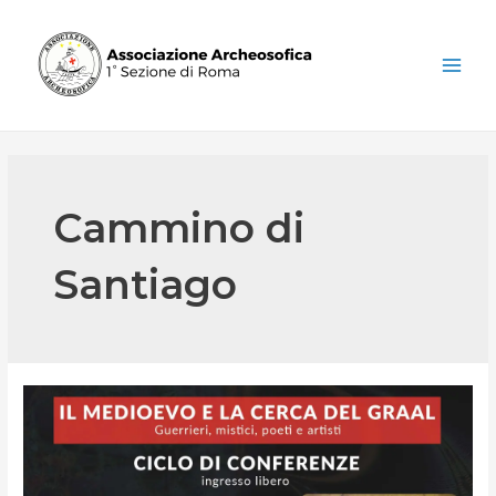
Vai
al
contenuto
Main
Menu
Cammino di
Santiago