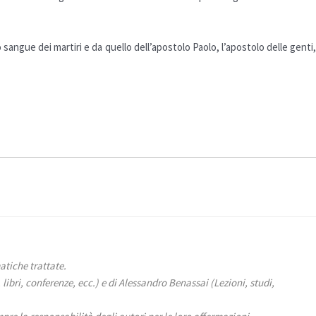
o
sangue
dei martiri e da quello dell’apostolo
Paolo
, l’
apostolo
delle genti
atiche trattate.
bri, conferenze, ecc.) e di Alessandro Benassai (Lezioni, studi,