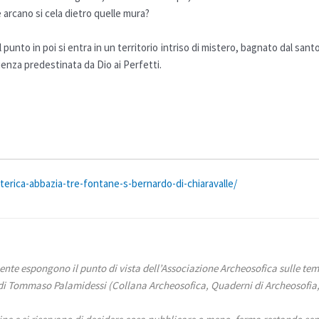
e
arcano
si cela dietro quelle mura?
punto in poi si entra in un territorio intriso di mistero, bagnato dal sant
ienza
predestinata da Dio ai Perfetti.
erica-abbazia-tre-fontane-s-bernardo-di-chiaravalle/
ente espongono il punto di vista dell’Associazione Archeosofica sulle tem
di Tommaso Palamidessi (Collana Archeosofica, Quaderni di Archeosofia, li