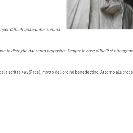
emper difficili quaeruntur summa
non lo distoglie dal santo proposito. Sempre le cose difficili si ottengon
alla scritta
Pax
(Pace), motto dell’ordine benedettino. Attorno alla croc