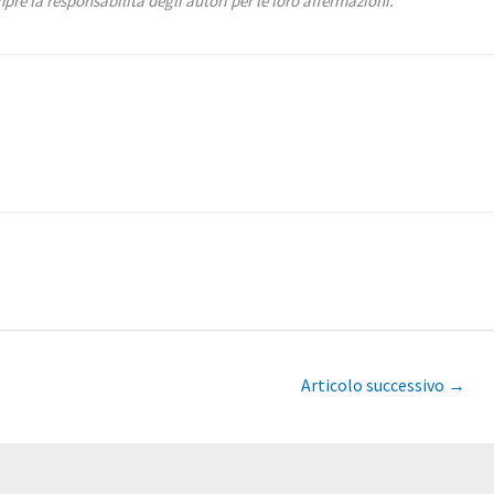
re la responsabilità degli autori per le loro affermazioni.
Articolo successivo
→