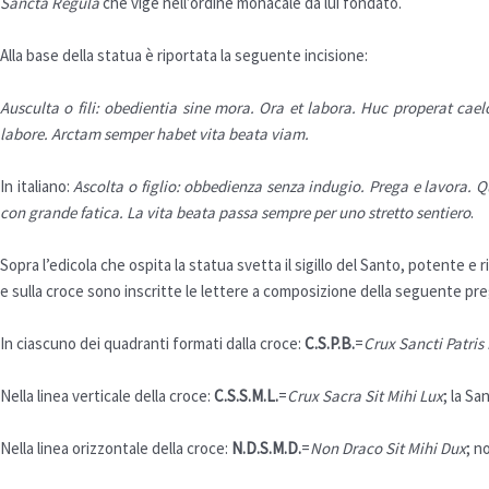
Sancta Regula
che vige nell’ordine monacale da lui fondato.
Alla base della statua è riportata la seguente incisione:
Ausculta o fili: obedientia sine mora. Ora et labora. Huc properat ca
labore. Arctam semper habet vita beata viam.
In italiano:
Ascolta o figlio: obbedienza senza indugio. Prega e lavora. Qui
con grande fatica. La vita beata passa sempre per uno stretto sentiero
.
Sopra l’edicola che ospita la statua svetta il sigillo del Santo, potente e
e sulla croce sono inscritte le lettere a composizione della seguente pre
In ciascuno dei quadranti formati dalla croce:
C.S.P.B.
=
Crux Sancti Patris
Nella linea verticale della croce:
C.S.S.M.L.
=
Crux Sacra Sit Mihi Lux
; la Sa
Nella linea orizzontale della croce:
N.D.S.M.D.
=
Non Draco Sit Mihi Dux
; n