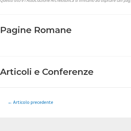
Questo sito e l’Associazione Archeosofica si limitano ad ospitare tali pag
Pagine Romane
Articoli e Conferenze
Navigazione
←
Articolo precedente
articoli