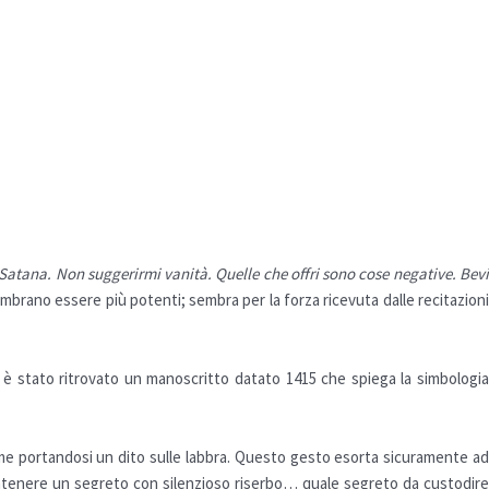
 Satana. Non suggerirmi vanità. Quelle che offri sono cose negative. Bev
sembrano essere più potenti; sembra per la forza ricevuta dalle recitazion
7, è stato ritrovato un manoscritto datato 1415 che spiega la simbologia
sume portandosi un dito sulle labbra. Questo gesto esorta sicuramente ad
mantenere un segreto con silenzioso riserbo… quale
segreto
da custodir