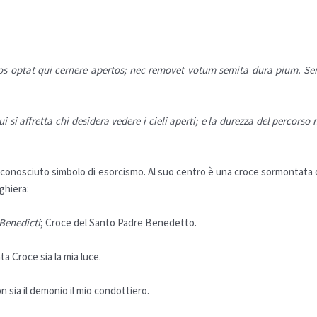
elos optat qui cernere apertos; nec removet votum semita dura pium. S
 si affretta chi desidera vedere i cieli aperti; e la durezza del percorso 
 riconosciuto simbolo di
esorcismo
. Al suo centro è una croce sormontata d
ghiera:
 Benedicti
; Croce del Santo Padre Benedetto.
nta Croce sia la mia luce.
on sia il demonio il mio condottiero.