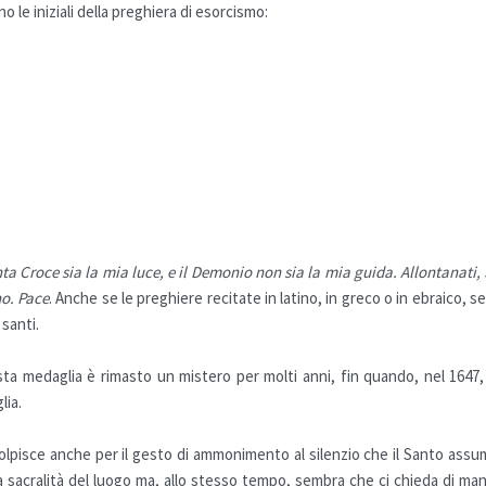
o le iniziali della preghiera di esorcismo:
ta Croce sia la mia luce, e il Demonio non sia la mia guida. Allontanati,
no. Pace
. Anche se le preghiere recitate in latino, in greco o in ebraico, 
 santi.
uesta medaglia è rimasto un mistero per molti anni, fin quando, nel 164
lia
.
 colpisce anche per il gesto di ammonimento al silenzio che il Santo as
la sacralità del luogo ma, allo stesso tempo, sembra che ci chieda di 