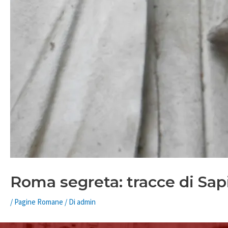
Roma segreta: tracce di Sap
/
Pagine Romane
/ Di
admin