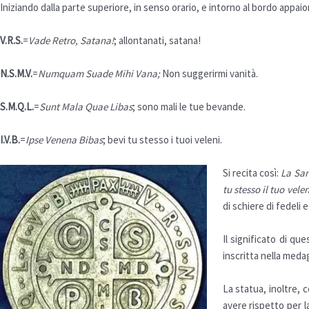
Iniziando dalla parte superiore, in senso orario, e intorno al bordo appaion
V.R.S.
=
Vade Retro, Satana!
; allontanati, satana!
N.S.M.V.
=
Numquam Suade Mihi Vana;
Non suggerirmi vanità.
S.M.Q.L.
=
Sunt Mala Quae Libas
; sono mali le tue bevande.
I.V.B.
=
Ipse Venena Bibas
; bevi tu stesso i tuoi veleni.
Si recita così:
La San
tu stesso il tuo vele
di schiere di fedeli e
Il significato di q
inscritta nella
medag
La statua, inoltre,
avere rispetto per 