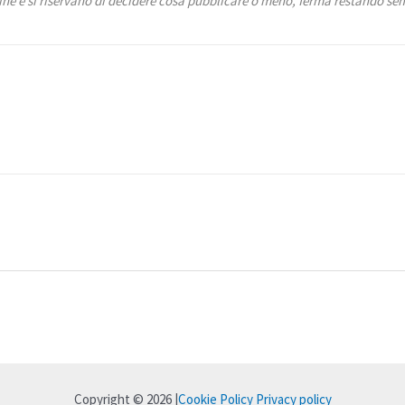
ine e si riservano di decidere cosa pubblicare o meno, ferma restando semp
Copyright © 2026 |
Cookie Policy
Privacy policy